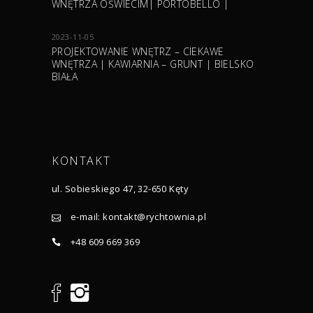
WNĘTRZA OŚWIECIM| PORTOBELLO |
2023-11-05
PROJEKTOWANIE WNĘTRZ – CIEKAWE
WNĘTRZA | KAWIARNIA – GRUNT | BIELSKO
BIAŁA
KONTAKT
ul. Sobieskiego 47, 32-650 Kęty
e-mail:
kontakt@rychtownia.pl
+48 609 669 369