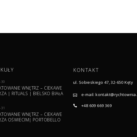
YKUŁY
KONTAKT
-30
ul. Sobieskiego 47, 32-650 Kęty
KTOWANIE WNĘTRZ – CIEKAWE
ZA | RITUALS | BIELSKO BIAŁA
e-mail:
kontakt@rychtownia.
+48 609 669 369
-31
KTOWANIE WNĘTRZ – CIEKAWE
ZA OŚWIECIM| PORTOBELLO