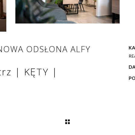
 – NOWA ODSŁONA ALFY
KA
RE
DA
rz | KĘTY |
PO