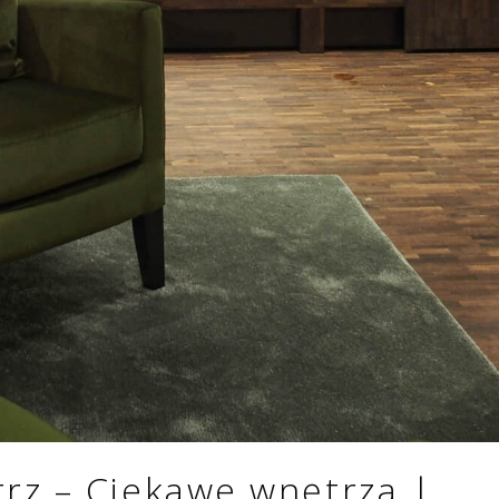
rz – Ciekawe wnętrza |