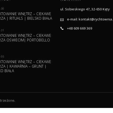
-30
ul. Sobieskiego 47, 32-650 Kęty
KTOWANIE WNĘTRZ – CIEKAWE
ZA | RITUALS | BIELSKO BIAŁA
e-mail:
kontakt@rychtownia.
+48 609 669 369
-31
KTOWANIE WNĘTRZ – CIEKAWE
ZA OŚWIECIM| PORTOBELLO
-05
KTOWANIE WNĘTRZ – CIEKAWE
ZA | KAWIARNIA – GRUNT |
KO BIAŁA
trzeżone.