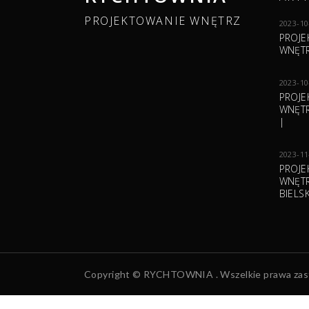
PROJEKTOWANIE WNĘTRZ
2023-10
PROJE
WNĘTR
2023-10
PROJE
WNĘTR
|
2023-11
PROJE
WNĘTR
BIELS
Copyright © RYCHTOWNIA . Wszelkie prawa zas