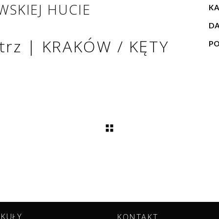
WSKIEJ HUCIE
KA
DA
trz | KRAKÓW / KĘTY
PO
YKUŁY
KONTAKT