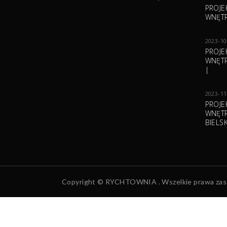
PROJE
WNĘTR
2023-10
PROJE
WNĘTR
|
2023-11
PROJE
WNĘTR
BIELS
Copyright © RYCHTOWNIA . Wszelkie prawa zas