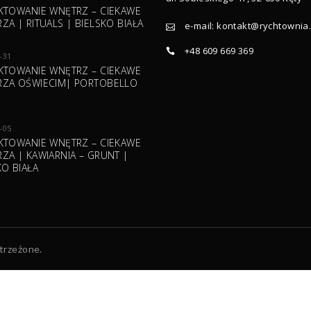
KTOWANIE WNĘTRZ – CIEKAWE
ZA | RITUALS | BIELSKO BIAŁA
e-mail:
kontakt@rychtownia.
+48 609 669 369
-31
KTOWANIE WNĘTRZ – CIEKAWE
ZA OŚWIECIM| PORTOBELLO
-05
KTOWANIE WNĘTRZ – CIEKAWE
ZA | KAWIARNIA – GRUNT |
KO BIAŁA
trzeżone.