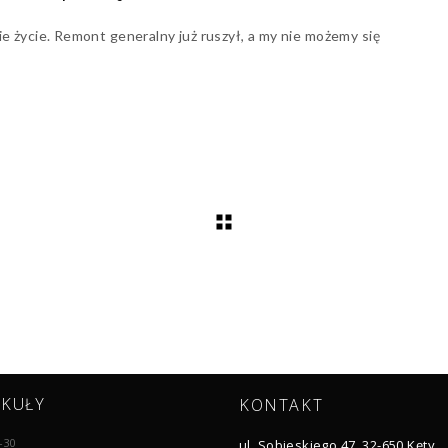
ie życie. Remont generalny już ruszył, a my nie możemy się
YKUŁY
KONTAKT
-30
ul. Sobieskiego 47, 32-650 Kęty