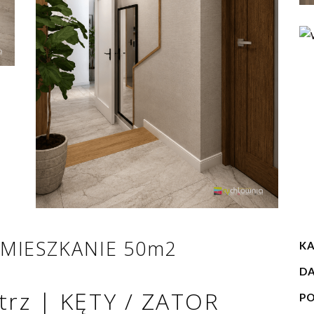
 MIESZKANIE 50m2
KA
DA
trz | KĘTY / ZATOR
PO